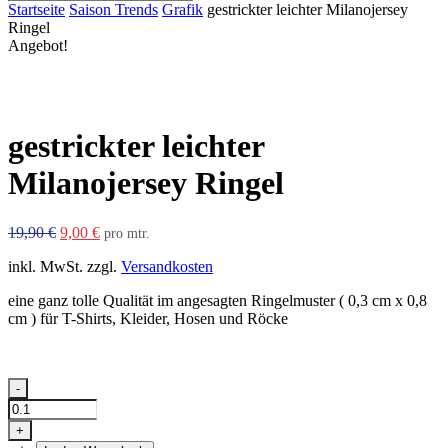
Close
Startseite
Saison Trends
Grafik
gestrickter leichter Milanojersey
Search
Ringel
Angebot!
gestrickter leichter
Milanojersey Ringel
Ursprünglicher
Aktueller
19,90
€
9,00
€
pro mtr.
Preis
Preis
inkl. MwSt.
zzgl.
Versandkosten
war:
ist:
19,90 €
9,00 €.
eine ganz tolle Qualität im angesagten Ringelmuster ( 0,3 cm x 0,8
cm ) für T-Shirts, Kleider, Hosen und Röcke