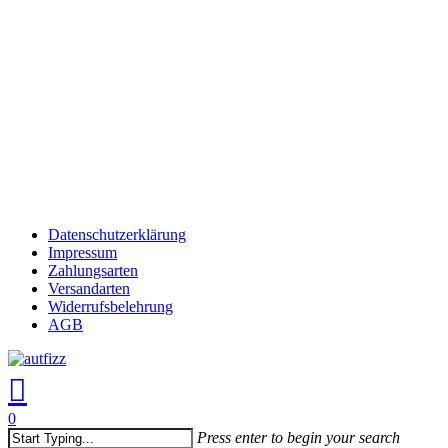
Skip
to
main
content
Datenschutzerklärung
Impressum
Zahlungsarten
Versandarten
Widerrufsbelehrung
AGB
search
account
0
Menu
Press enter to begin your search