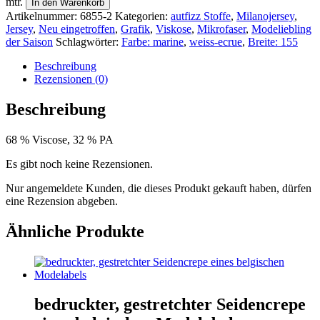
mtr.
In den Warenkorb
Artikelnummer:
6855-2
Kategorien:
autfizz Stoffe
,
Milanojersey
,
Jersey
,
Neu eingetroffen
,
Grafik
,
Viskose
,
Mikrofaser
,
Modeliebling
der Saison
Schlagwörter:
Farbe: marine
,
weiss-ecrue
,
Breite: 155
Beschreibung
Rezensionen (0)
Beschreibung
68 % Viscose, 32 % PA
Es gibt noch keine Rezensionen.
Nur angemeldete Kunden, die dieses Produkt gekauft haben, dürfen
eine Rezension abgeben.
Ähnliche Produkte
bedruckter, gestretchter Seidencrepe