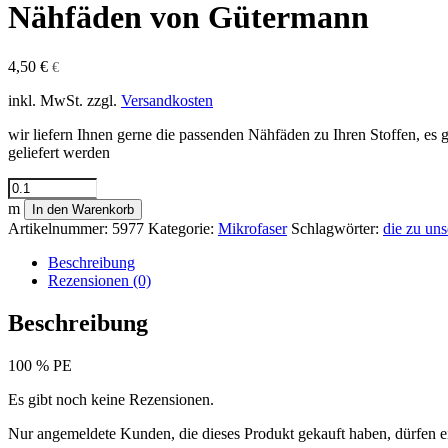
Nähfäden von Gütermann
4,50
€
€
inkl. MwSt.
zzgl.
Versandkosten
wir liefern Ihnen gerne die passenden Nähfäden zu Ihren Stoffen, e
geliefert werden
Nähfäden
von
m
In den Warenkorb
Gütermann
Artikelnummer:
5977
Kategorie:
Mikrofaser
Schlagwörter:
die zu uns
Menge
Beschreibung
Rezensionen (0)
Beschreibung
100 % PE
Es gibt noch keine Rezensionen.
Nur angemeldete Kunden, die dieses Produkt gekauft haben, dürfen 