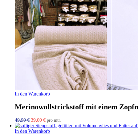
In den Warenkorb
Merinowollstrickstoff mit einem Zopfmu
Ursprünglicher
Aktueller
49,90
€
39,00
€
pro mtr.
Preis
Preis
war:
ist:
In den Warenkorb
49,90 €
39,00 €.