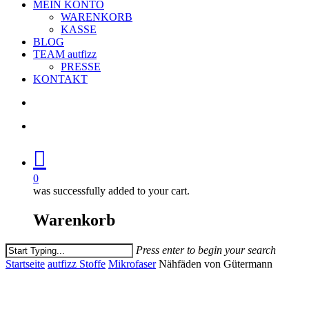
MEIN KONTO
WARENKORB
KASSE
BLOG
TEAM autfizz
PRESSE
KONTAKT
search
account
0
was successfully added to your cart.
Warenkorb
Press enter to begin your search
Close
Startseite
autfizz Stoffe
Mikrofaser
Nähfäden von Gütermann
Search