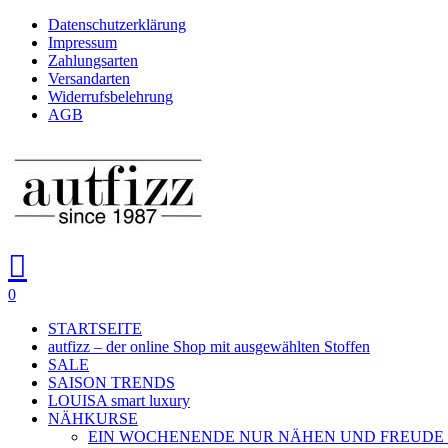
Skip
Datenschutzerklärung
to
Impressum
main
Zahlungsarten
content
Versandarten
Widerrufsbelehrung
AGB
search
account
0
Menu
STARTSEITE
autfizz – der online Shop mit ausgewählten Stoffen
SALE
SAISON TRENDS
LOUISA smart luxury
NÄHKURSE
EIN WOCHENENDE NUR NÄHEN UND FREUDE