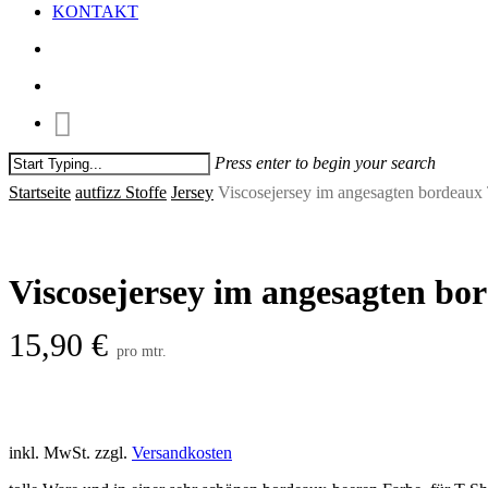
KONTAKT
search
account
Press enter to begin your search
Close
Startseite
autfizz Stoffe
Jersey
Viscosejersey im angesagten bordeaux
Search
Viscosejersey im angesagten bo
15,90
€
pro mtr.
inkl. MwSt.
zzgl.
Versandkosten