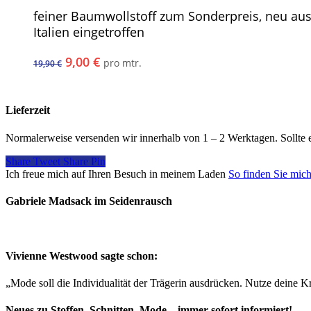
feiner Baumwollstoff zum Sonderpreis, neu au
Italien eingetroffen
Ursprünglicher
Aktueller
9,00
€
pro mtr.
19,90
€
Preis
Preis
war:
ist:
19,90 €
9,00 €.
Lieferzeit
Normalerweise versenden wir innerhalb von 1 – 2 Werktagen. Sollte 
Share
Tweet
Share
Pin
Ich freue mich auf Ihren Besuch in meinem Laden
So finden Sie mic
Gabriele Madsack im Seidenrausch
Vivienne Westwood sagte schon:
„Mode soll die Individualität der Trägerin ausdrücken. Nutze deine Kr
Neues zu Stoffen, Schnitten, Mode – immer sofort informiert!