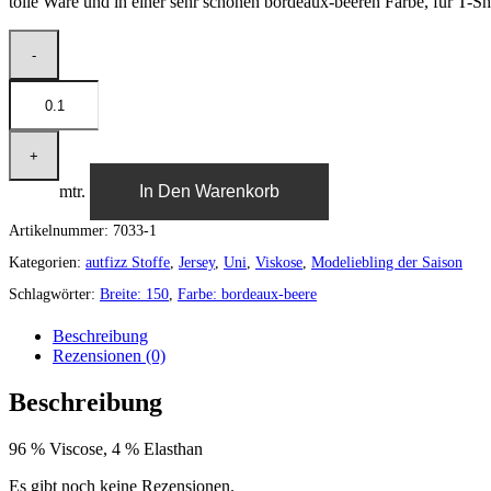
tolle Ware und in einer sehr schönen bordeaux-beeren Farbe, für T-Shi
mtr.
In Den Warenkorb
Artikelnummer:
7033-1
Kategorien:
autfizz Stoffe
,
Jersey
,
Uni
,
Viskose
,
Modeliebling der Saison
Schlagwörter:
Breite: 150
,
Farbe: bordeaux-beere
Beschreibung
Rezensionen (0)
Beschreibung
96 % Viscose, 4 % Elasthan
Es gibt noch keine Rezensionen.