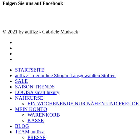
Folgen Sie uns auf Facebook
© 2021 by autfizz - Gabriele Madsack
twitter
facebook
google-
plus
instagram
Close
STARTSEITE
Menu
autfizz – der online Shop mit ausgewählten Stoffen
SALE
SAISON TRENDS
LOUISA smart luxury
NÄHKURSE
EIN WOCHENENDE NUR NÄHEN UND FREUDE
MEIN KONTO
WARENKORB
KASSE
BLOG
TEAM autfizz
PRESSE