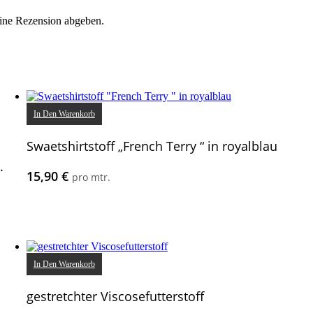
eine Rezension abgeben.
In Den Warenkorb
Swaetshirtstoff „French Terry “ in royalblau
.
15,90
€
pro mtr.
In Den Warenkorb
gestretchter Viscosefutterstoff