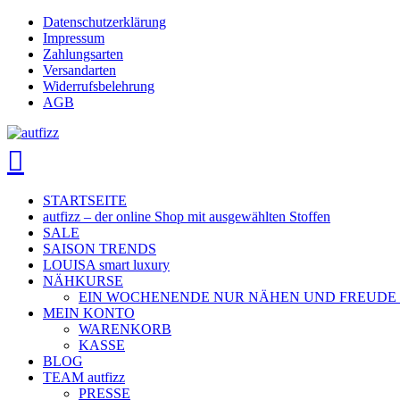
Skip
Datenschutzerklärung
to
Impressum
main
Zahlungsarten
content
Versandarten
Widerrufsbelehrung
AGB
search
account
Menu
STARTSEITE
autfizz – der online Shop mit ausgewählten Stoffen
SALE
SAISON TRENDS
LOUISA smart luxury
NÄHKURSE
EIN WOCHENENDE NUR NÄHEN UND FREUDE
MEIN KONTO
WARENKORB
KASSE
BLOG
TEAM autfizz
PRESSE