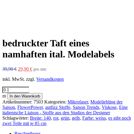
bedruckter Taft eines
namhaften ital. Modelabels
Ursprünglicher
Aktueller
39,90
€
29,90
€
pro mtr.
Preis
Preis
inkl. MwSt.
zzgl.
Versandkosten
war:
ist:
39,90 €
29,90 €.
bedruckter
Taft
m
In den Warenkorb
eines
Artikelnummer:
7503
Kategorien:
Mikrofaser
,
Modeliebling der
namhaften
Saison
,
FlowerPower
,
autfizz Stoffe
,
Saison Trends
,
Viskose
,
Eine
ital.
italienische Liaison - Stoffe aus den Studios der Designer
Modelabels
Schlagwörter:
Breite: 140
,
rot
,
grün
,
gelb
,
Farbe: weiss
,
es gibt noch
Menge
zwei Teile mit je 85 cm
Beschreibung