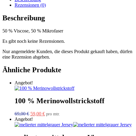
Rezensionen (0)
Beschreibung
50 % Viscose, 50 % Mikrofaser
Es gibt noch keine Rezensionen.
Nur angemeldete Kunden, die dieses Produkt gekauft haben, dürfen
eine Rezension abgeben.
Ähnliche Produkte
Angebot!
100 % Merinowollstrickstoff
Ursprünglicher
Aktueller
69,00
€
59,00
€
pro mtr.
Preis
Preis
Angebot!
war:
ist:
69,00 €
59,00 €.