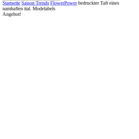
Close
Startseite
Saison Trends
FlowerPower
bedruckter Taft eines
Search
namhaften ital. Modelabels
Angebot!