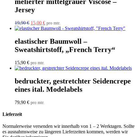
melierter mittelgrauer Viscose –
Jersey
Ursprünglicher
Aktueller
19,90
€
15,00
€
pro mtr.
Preis
Preis
war:
ist:
19,90 €
15,00 €.
elastischer Baumwoll –
Sweatshirtstoff, „French Terry“
15,90
€
pro mtr.
bedruckter, gestretchter Seidencrepe
eines ital. Modelabels
79,90
€
pro mtr.
Lieferzeit
Normalerweise versenden wir innerhalb von 1 – 2 Werktagen. Sollte
es ausnahmsweise zu längeren Lieferzeiten kommen, werden wir