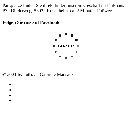
Parkplätze finden Sie direkt hinter unserem Geschäft im Parkhaus
P7, Binderweg, 83022 Rosenheim. ca. 2 Minuten Fußweg.
Folgen Sie uns auf Facebook
© 2021 by autfizz - Gabriele Madsack
twitter
facebook
google-
plus
instagram
STARTSEITE
autfizz – der online Shop mit ausgewählten
Stoffen