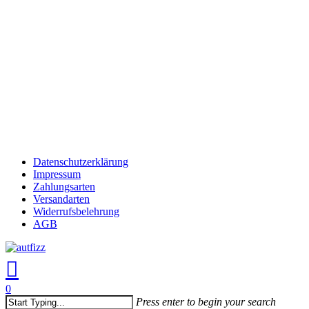
Skip
to
Close
main
Menu
content
Datenschutzerklärung
Impressum
Zahlungsarten
Versandarten
Widerrufsbelehrung
AGB
search
account
0
Menu
Press enter to begin your search