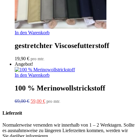
In den Warenkorb
gestretchter Viscosefutterstoff
19,90
€
pro mtr.
Angebot!
In den Warenkorb
100 % Merinowollstrickstoff
Ursprünglicher
Aktueller
69,00
€
59,00
€
pro mtr.
Preis
Preis
war:
ist:
Lieferzeit
69,00 €
59,00 €.
Normalerweise versenden wir innerhalb von 1 – 2 Werktagen. Sollte
es ausnahmsweise zu längeren Lieferzeiten kommen, werden wir
Sie darüber informieren.