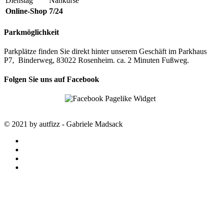
Dienstag
Nähkurse
Online-Shop
7/24
Parkmöglichkeit
Parkplätze finden Sie direkt hinter unserem Geschäft im Parkhaus
P7, Binderweg, 83022 Rosenheim. ca. 2 Minuten Fußweg.
Folgen Sie uns auf Facebook
© 2021 by autfizz - Gabriele Madsack
twitter
facebook
google-
plus
instagram
STARTSEITE
autfizz – der online Shop mit
ausgewählten Stoffen