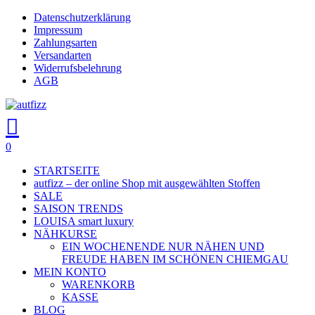
Skip
Datenschutzerklärung
Close
to
Impressum
main
Zahlungsarten
Menu
content
Versandarten
Widerrufsbelehrung
AGB
search
account
0
Menu
STARTSEITE
autfizz – der online Shop mit ausgewählten Stoffen
SALE
SAISON TRENDS
LOUISA smart luxury
NÄHKURSE
EIN WOCHENENDE NUR NÄHEN UND
FREUDE HABEN IM SCHÖNEN CHIEMGAU
MEIN KONTO
WARENKORB
KASSE
BLOG