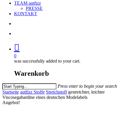
TEAM autfizz
PRESSE
KONTAKT
search
account
0
was successfully added to your cart.
Warenkorb
Press enter to begin your search
Close
Startseite
autfizz Stoffe
Stretchstoff
gestretchter, leichter
Search
Viscosegabardine eines deutschen Modelabels
Angebot!