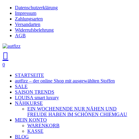
Skip
Datenschutzerklärung
Close
to
Impressum
main
Zahlungsarten
Menu
content
Versandarten
Widerrufsbelehrung
AGB
search
account
0
Menu
STARTSEITE
autfizz – der online Shop mit ausgewählten Stoffen
SALE
SAISON TRENDS
LOUISA smart luxury
NÄHKURSE
EIN WOCHENENDE NUR NÄHEN UND
FREUDE HABEN IM SCHÖNEN CHIEMGAU
MEIN KONTO
WARENKORB
KASSE
BLOG