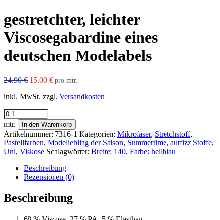
gestretchter, leichter
Viscosegabardine eines
deutschen Modelabels
Ursprünglicher
Aktueller
24,90
€
15,00
€
pro mtr.
Preis
Preis
inkl. MwSt.
zzgl.
Versandkosten
war:
ist:
24,90 €
15,00 €.
gestretchter,
leichter
mtr.
In den Warenkorb
Viscosegabardine
Artikelnummer:
7316-1
Kategorien:
Mikrofaser
,
Stretchstoff
,
eines
Pastellfarben
,
Modeliebling der Saison
,
Summertime
,
autfizz Stoffe
,
deutschen
Uni
,
Viskose
Schlagwörter:
Breite: 140
,
Farbe: hellblau
Modelabels
Menge
Beschreibung
Rezensionen (0)
Beschreibung
68 % Viscose, 27 % PA, 5 % Elasthan