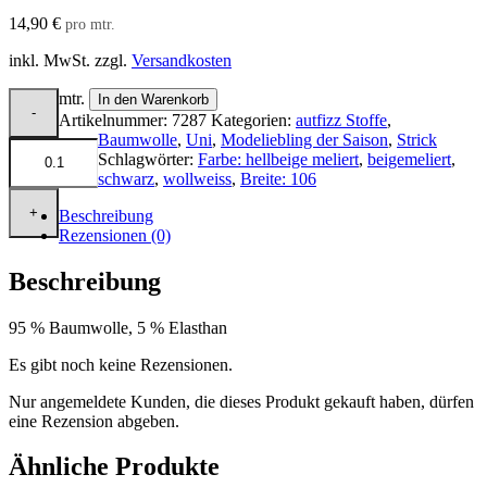
14,90
€
pro mtr.
inkl. MwSt.
zzgl.
Versandkosten
mtr.
In den Warenkorb
Artikelnummer:
7287
Kategorien:
autfizz Stoffe
,
Baumwolle
,
Uni
,
Modeliebling der Saison
,
Strick
Schlagwörter:
Farbe: hellbeige meliert
,
beigemeliert
,
schwarz
,
wollweiss
,
Breite: 106
Beschreibung
Rezensionen (0)
Beschreibung
95 % Baumwolle, 5 % Elasthan
Es gibt noch keine Rezensionen.
Nur angemeldete Kunden, die dieses Produkt gekauft haben, dürfen
eine Rezension abgeben.
Ähnliche Produkte