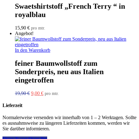
Swaetshirtstoff „French Terry “ in
royalblau
15,90
€
pro mtr.
Angebot!
In den Warenkorb
feiner Baumwollstoff zum
Sonderpreis, neu aus Italien
eingetroffen
Ursprünglicher
Aktueller
19,90
€
9,00
€
pro mtr.
Preis
Preis
war:
ist:
Lieferzeit
19,90 €
9,00 €.
Normalerweise versenden wir innerhalb von 1 – 2 Werktagen. Sollte
es ausnahmsweise zu längeren Lieferzeiten kommen, werden wir
Sie darüber informieren.