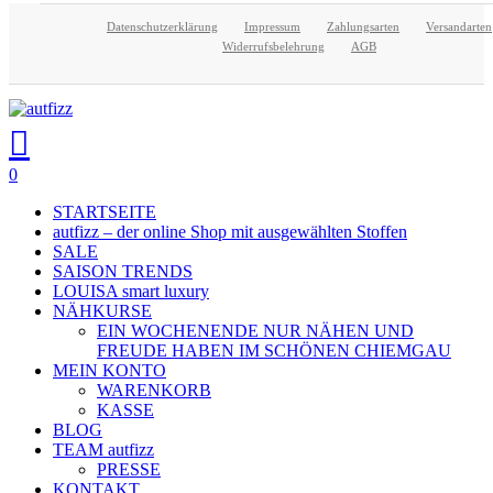
Skip
Datenschutzerklärung
Impressum
Zahlungsarten
Versandarten
Close
to
Widerrufsbelehrung
AGB
main
Menu
content
search
account
0
Menu
STARTSEITE
autfizz – der online Shop mit ausgewählten Stoffen
SALE
SAISON TRENDS
LOUISA smart luxury
NÄHKURSE
EIN WOCHENENDE NUR NÄHEN UND
FREUDE HABEN IM SCHÖNEN CHIEMGAU
MEIN KONTO
WARENKORB
KASSE
BLOG
TEAM autfizz
PRESSE
KONTAKT