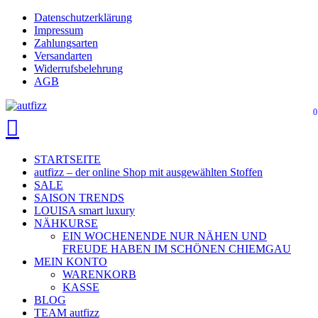
Skip
Datenschutzerklärung
Close
to
Impressum
main
Zahlungsarten
Menu
content
Versandarten
Widerrufsbelehrung
AGB
0
search
account
Menu
STARTSEITE
autfizz – der online Shop mit ausgewählten Stoffen
SALE
SAISON TRENDS
LOUISA smart luxury
NÄHKURSE
EIN WOCHENENDE NUR NÄHEN UND
FREUDE HABEN IM SCHÖNEN CHIEMGAU
MEIN KONTO
WARENKORB
KASSE
BLOG
TEAM autfizz