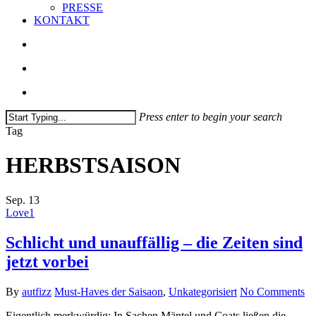
PRESSE
KONTAKT
search
account
Press enter to begin your search
Close
Tag
Search
HERBSTSAISON
Sep.
13
Love
1
Schlicht und unauffällig – die Zeiten sind
jetzt vorbei
By
autfizz
Must-Haves der Saisaon
,
Unkategorisiert
No Comments
Eigentlich merkwürdig: In Sachen Mäntel und Coats ließen die