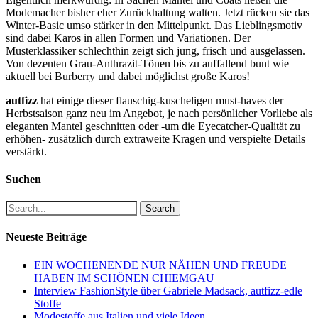
Modemacher bisher eher Zurückhaltung walten. Jetzt rücken sie das
Winter-Basic umso stärker in den Mittelpunkt. Das Lieblingsmotiv
sind dabei Karos in allen Formen und Variationen. Der
Musterklassiker schlechthin zeigt sich jung, frisch und ausgelassen.
Von dezenten Grau-Anthrazit-Tönen bis zu auffallend bunt wie
aktuell bei Burberry und dabei möglichst große Karos!
autfizz
hat einige dieser flauschig-kuscheligen must-haves der
Herbstsaison ganz neu im Angebot, je nach persönlicher Vorliebe als
eleganten Mantel geschnitten oder -um die Eyecatcher-Qualität zu
erhöhen- zusätzlich durch extraweite Kragen und verspielte Details
verstärkt.
Suchen
Search
Neueste Beiträge
EIN WOCHENENDE NUR NÄHEN UND FREUDE
HABEN IM SCHÖNEN CHIEMGAU
Interview FashionStyle über Gabriele Madsack, autfizz-edle
Stoffe
Modestoffe aus Italien und viele Ideen