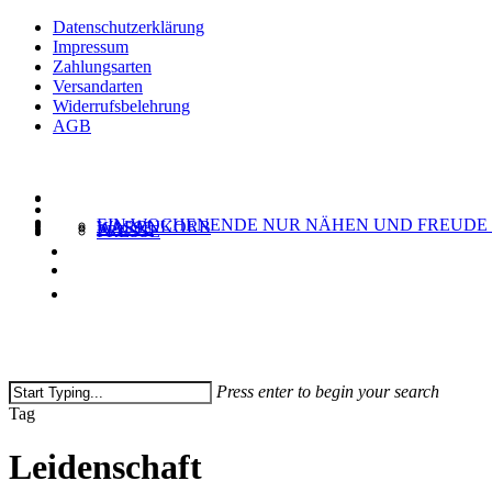
Skip
Datenschutzerklärung
to
Impressum
main
Zahlungsarten
content
Versandarten
Widerrufsbelehrung
AGB
EIN WOCHENENDE NUR NÄHEN UND FREUDE
WARENKORB
KASSE
PRESSE
Press enter to begin your search
Close
Tag
Search
Leidenschaft