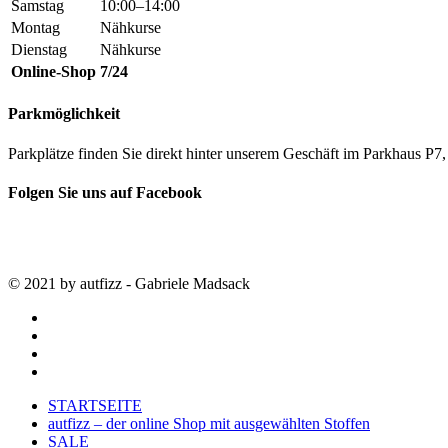
Samstag
10:00–14:00
Montag
Nähkurse
Dienstag
Nähkurse
Online-Shop
7/24
Parkmöglichkeit
Parkplätze finden Sie direkt hinter unserem Geschäft im Parkhaus 
Folgen Sie uns auf Facebook
© 2021 by autfizz - Gabriele Madsack
twitter
facebook
google-
plus
instagram
Close
STARTSEITE
Menu
autfizz – der online Shop mit ausgewählten Stoffen
SALE