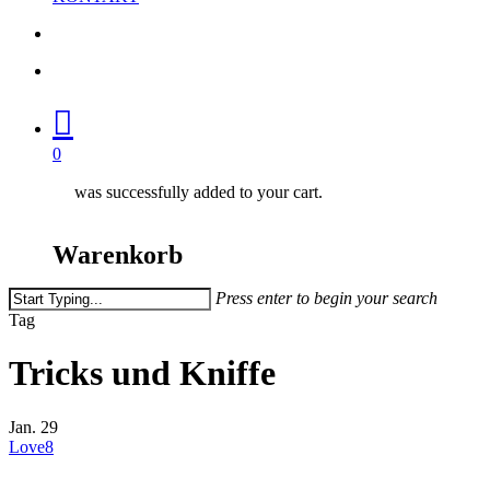
search
account
0
was successfully added to your cart.
Warenkorb
Press enter to begin your search
Close
Tag
Search
Tricks und Kniffe
Jan.
29
Love
8