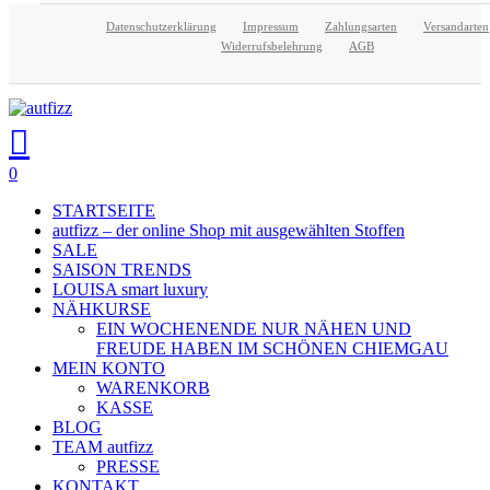
Skip
Datenschutzerklärung
Impressum
Zahlungsarten
Versandarten
Close
to
Widerrufsbelehrung
AGB
main
Menu
content
search
account
0
Menu
STARTSEITE
autfizz – der online Shop mit ausgewählten Stoffen
SALE
SAISON TRENDS
LOUISA smart luxury
NÄHKURSE
EIN WOCHENENDE NUR NÄHEN UND
FREUDE HABEN IM SCHÖNEN CHIEMGAU
MEIN KONTO
WARENKORB
KASSE
BLOG
TEAM autfizz
PRESSE
KONTAKT