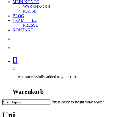
MEIN KONTO
WARENKORB
KASSE
BLOG
TEAM autfizz
PRESSE
KONTAKT
search
account
0
was successfully added to your cart.
Warenkorb
Press enter to begin your search
Close
Search
Uni