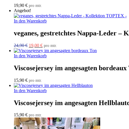
19,90
€
pro mtr.
Angebot!
In den Warenkorb
veganes, gestretchtes Nappa-Leder –
Ursprünglicher
Aktueller
24,90
€
19,00
€
pro mtr.
Preis
Preis
war:
ist:
In den Warenkorb
24,90 €
19,00 €.
Viscosejersey im angesagten bordeaux
15,90
€
pro mtr.
In den Warenkorb
Viscosejersey im angesagten Hellblaut
15,90
€
pro mtr.