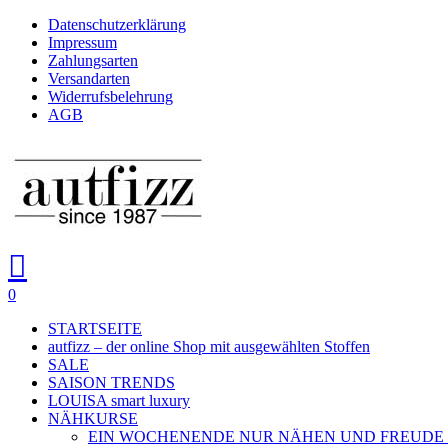
Skip
Datenschutzerklärung
to
Impressum
main
Zahlungsarten
content
Versandarten
Widerrufsbelehrung
AGB
search
account
0
Menu
STARTSEITE
autfizz – der online Shop mit ausgewählten Stoffen
SALE
SAISON TRENDS
LOUISA smart luxury
NÄHKURSE
EIN WOCHENENDE NUR NÄHEN UND FREUDE