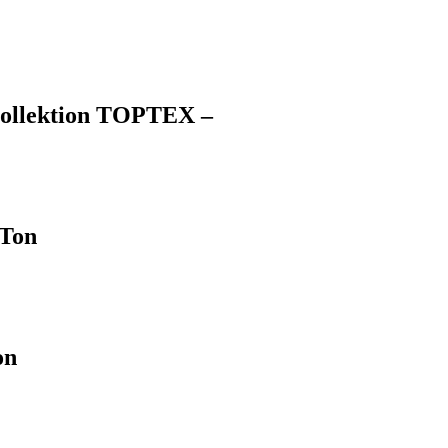
 Kollektion TOPTEX –
 Ton
on