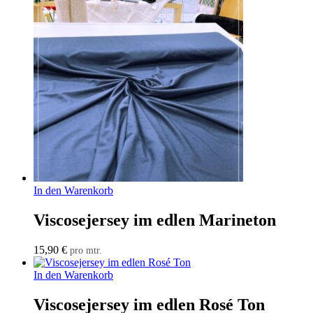
In den Warenkorb
Viscosejersey im edlen Marineton
15,90
€
pro mtr.
In den Warenkorb
Viscosejersey im edlen Rosé Ton