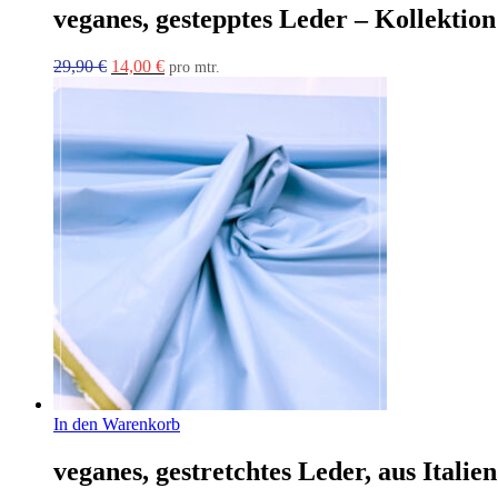
veganes, gestepptes Leder – Kollekti
Ursprünglicher
Aktueller
29,90
€
14,00
€
pro mtr.
Preis
Preis
war:
ist:
29,90 €
14,00 €.
In den Warenkorb
veganes, gestretchtes Leder, aus Italien