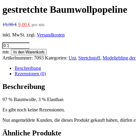
gestretchte Baumwollpopeline
Ursprünglicher
Aktueller
19,90
€
9,00
€
pro mtr.
Preis
Preis
inkl. MwSt.
zzgl.
Versandkosten
war:
ist:
19,90 €
9,00 €.
gestretchte
Baumwollpopeline
mtr.
In den Warenkorb
Menge
Artikelnummer:
7093
Kategorien:
Uni
,
Stretchstoff
,
Modeliebling der
Beschreibung
Rezensionen (0)
Beschreibung
97 % Baumwolle, 3 % Elasthan
Es gibt noch keine Rezensionen.
Nur angemeldete Kunden, die dieses Produkt gekauft haben, dürfen 
Ähnliche Produkte