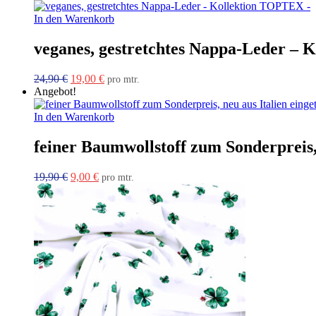
In den Warenkorb
veganes, gestretchtes Nappa-Leder –
Ursprünglicher
Aktueller
24,90
€
19,00
€
pro mtr.
Preis
Preis
Angebot!
war:
ist:
24,90 €
19,00 €.
In den Warenkorb
feiner Baumwollstoff zum Sonderpreis, 
Ursprünglicher
Aktueller
19,90
€
9,00
€
pro mtr.
Preis
Preis
war:
ist:
19,90 €
9,00 €.