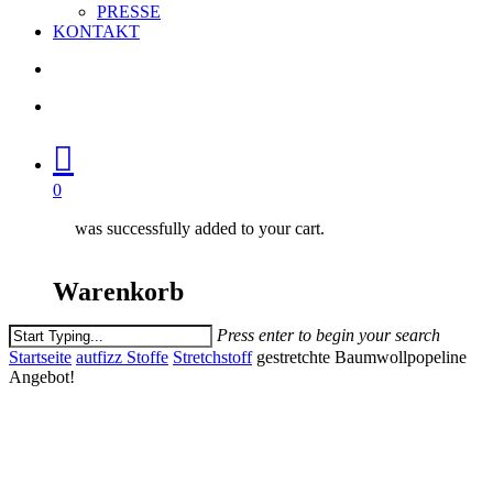
PRESSE
KONTAKT
search
account
0
was successfully added to your cart.
Warenkorb
Press enter to begin your search
Close
Startseite
autfizz Stoffe
Stretchstoff
gestretchte Baumwollpopeline
Search
Angebot!