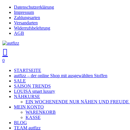
Skip
Datenschutzerklärung
to
Impressum
main
Zahlungsarten
content
Versandarten
Widerrufsbelehrung
AGB
search
account
0
Menu
STARTSEITE
autfizz – der online Shop mit ausgewählten Stoffen
SALE
SAISON TRENDS
LOUISA smart luxury
NÄHKURSE
EIN WOCHENENDE NUR NÄHEN UND FREUDE
MEIN KONTO
WARENKORB
KASSE
BLOG
TEAM autfizz