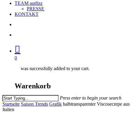
TEAM autfizz
PRESSE
KONTAKT
search
account
0
was successfully added to your cart.
Warenkorb
Press enter to begin your search
Close
Startseite
Saison Trends
Grafik
halbtransparenter Viscosecrepe aus
Search
Italien