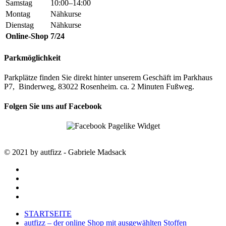
Samstag
10:00–14:00
Montag
Nähkurse
Dienstag
Nähkurse
Online-Shop
7/24
Parkmöglichkeit
Parkplätze finden Sie direkt hinter unserem Geschäft im Parkhaus
P7, Binderweg, 83022 Rosenheim. ca. 2 Minuten Fußweg.
Folgen Sie uns auf Facebook
© 2021 by autfizz - Gabriele Madsack
twitter
facebook
google-
plus
instagram
Close
STARTSEITE
Menu
autfizz – der online Shop mit ausgewählten Stoffen