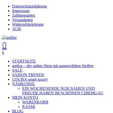
Skip
Datenschutzerklärung
to
Impressum
main
Zahlungsarten
content
Versandarten
Widerrufsbelehrung
AGB
search
account
0
Menu
STARTSEITE
autfizz – der online Shop mit ausgewählten Stoffen
SALE
SAISON TRENDS
LOUISA smart luxury
NÄHKURSE
EIN WOCHENENDE NUR NÄHEN UND
FREUDE HABEN IM SCHÖNEN CHIEMGAU
MEIN KONTO
WARENKORB
KASSE
BLOG