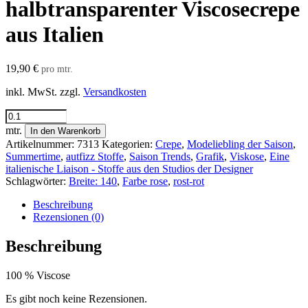
halbtransparenter Viscosecrepe
aus Italien
19,90
€
pro mtr.
inkl. MwSt.
zzgl.
Versandkosten
halbtransparenter
Viscosecrepe
mtr.
In den Warenkorb
aus
Artikelnummer:
7313
Kategorien:
Crepe
,
Modeliebling der Saison
,
Italien
Summertime
,
autfizz Stoffe
,
Saison Trends
,
Grafik
,
Viskose
,
Eine
Menge
italienische Liaison - Stoffe aus den Studios der Designer
Schlagwörter:
Breite: 140
,
Farbe rose
,
rost-rot
Beschreibung
Rezensionen (0)
Beschreibung
100 % Viscose
Es gibt noch keine Rezensionen.